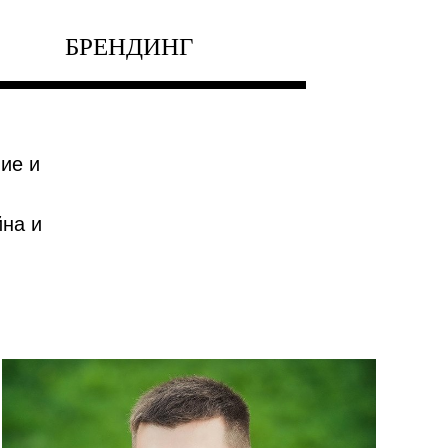
БРЕНДИНГ
ие и
йна и